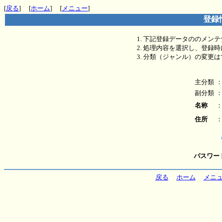
[
戻る
] [
ホーム
] [
メニュー
]
登録
下記登録データののメンテ
処理内容を選択し、登録時
分類（ジャンル）の変更は
主分類
副分類
名称
住所
パスワー
戻る
ホーム
メニ